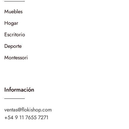
Muebles
Hogar
Escritorio
Deporte
Montessori
Información
ventas@flokishop.com
+54 9 11 7655 7271