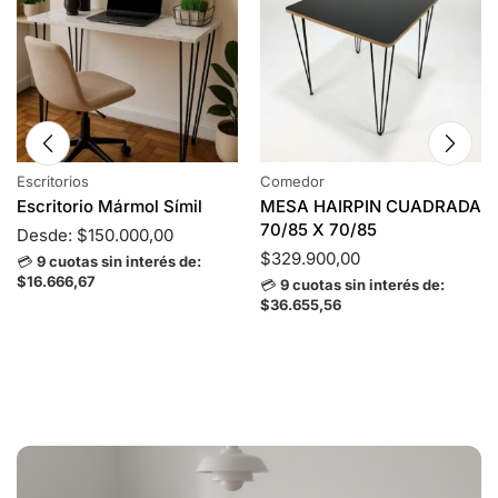
Escritorios
Comedor
Escritorio Mármol Símil
MESA HAIRPIN CUADRADA
70/85 X 70/85
Desde:
$
150.000,00
$
329.900,00
💳
9 cuotas sin interés de:
$16.666,67
💳
9 cuotas sin interés de:
$36.655,56