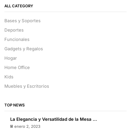
ALL CATEGORY
Bases y Soportes
Deportes
Funcionales
Gadgets y Regalos
Hogar
Home Office
Kids
Muebles y Escritorios
TOP NEWS
La Elegancia y Versatilidad de la Mesa ...
enero 2, 2023