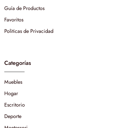
Guía de Productos
Favoritos
Politicas de Privacidad
Categorías
Muebles
Hogar
Escritorio
Deporte
Montessori