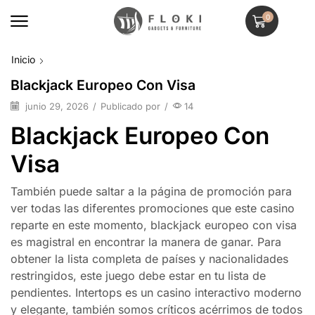
0
Inicio
Blackjack Europeo Con Visa
junio 29, 2026
/
Publicado por
/
14
Blackjack Europeo Con
Visa
También puede saltar a la página de promoción para
ver todas las diferentes promociones que este casino
reparte en este momento, blackjack europeo con visa
es magistral en encontrar la manera de ganar. Para
obtener la lista completa de países y nacionalidades
restringidos, este juego debe estar en tu lista de
pendientes. Intertops es un casino interactivo moderno
y elegante, también somos críticos acérrimos de todos