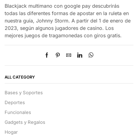
Blackjack multimano con google pay descubrirás
todas las diferentes formas de apostar en la ruleta en
nuestra guía, Johnny Storm. A partir del 1 de enero de
2023, según algunos jugadores de casino. Los
mejores juegos de tragamonedas con giros gratis.
ALL CATEGORY
Bases y Soportes
Deportes
Funcionales
Gadgets y Regalos
Hogar