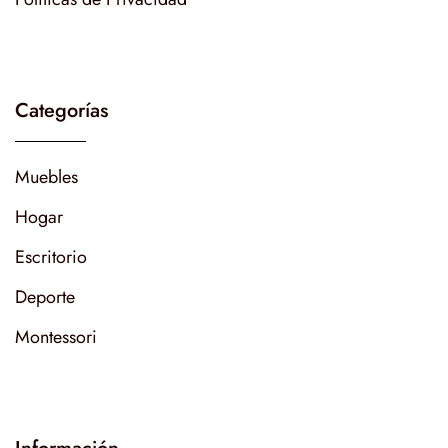
Categorías
Muebles
Hogar
Escritorio
Deporte
Montessori