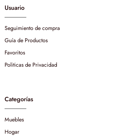
Usuario
Seguimiento de compra
Guía de Productos
Favoritos
Politicas de Privacidad
Categorías
Muebles
Hogar