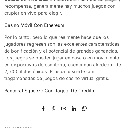
recompensa, generalmente hay muchos juegos con
crupier en vivo para elegir.
Casino Móvil Con Ethereum
Por lo tanto, pero lo que realmente hace que los
jugadores regresen son las excelentes características
de bonificación y el potencial de grandes ganancias.
Los juegos se pueden jugar en casa o en movimiento
en dispositivos de escritorio, cuenta con alrededor de
2,500 títulos únicos. Prueba tu suerte con
tragamonedas de juegos de casino virtual gratis.
Baccarat Squeeze Con Tarjeta De Credito