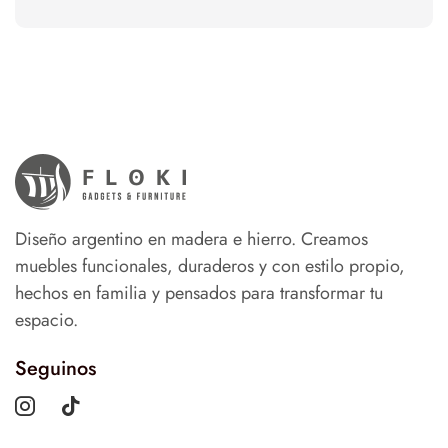
Diseño argentino en madera e hierro. Creamos
muebles funcionales, duraderos y con estilo propio,
hechos en familia y pensados para transformar tu
espacio.
Seguinos