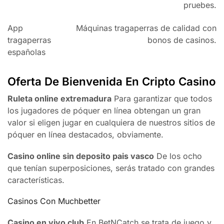
pruebes.
App
Máquinas tragaperras de calidad con
tragaperras
bonos de casinos.
españolas
Oferta De Bienvenida En Cripto Casino
Ruleta online extremadura
Para garantizar que todos
los jugadores de póquer en línea obtengan un gran
valor si eligen jugar en cualquiera de nuestros sitios de
póquer en línea destacados, obviamente.
Casino online sin deposito pais vasco
De los ocho
que tenían superposiciones, serás tratado con grandes
características.
Casinos Con Muchbetter
Casino en vivo club
En BetNCatch se trata de juego y