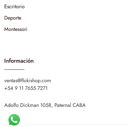
Escritorio
Deporte
Montessori
Información
ventas@flokishop.com
+54 9 11 7655 7271
Adolfo Dickman 1058, Paternal CABA