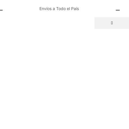
Envíos a Todo el País