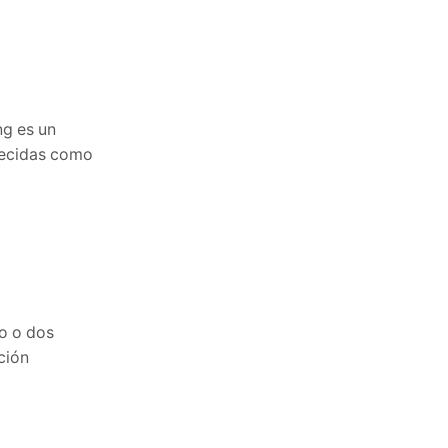
ALL CATEGORY
Bases y Soportes
Deportes
Funcionales
ng es un
blecidas como
Gadgets y Regalos
Hogar
Home Office
Kids
Muebles y Escritorios
no o dos
ción
TOP NEWS
La Elegancia y Versatilidad de la Mesa
...