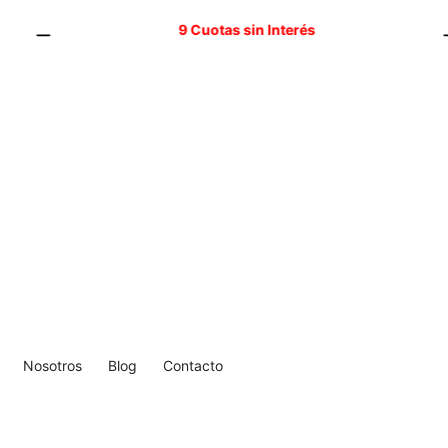
9 Cuotas sin Interés
Nosotros
Blog
Contacto