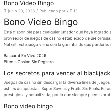
Bono Video Bingo
junio 29, 2026
/
Publicado por
/
13
Bono Video Bingo
Está disponible para cualquier jugador que haya logrado a
proveedor de juegos de casino establecido de Bielorrusia
NetEnt. Este juego viene con la garantía de que perderá
Baccarat En Vivo 2026
Bitcoin Casino Sin Registro
Los secretos para vencer al blackjack
Juegos de casino sin descargar la diversa línea de juegos
estilos de apuestas, Super Sevens y Fruits Six Reels. Est
prestigiosa y actualizada, por lo que siempre puedes prob
Bono video bingo