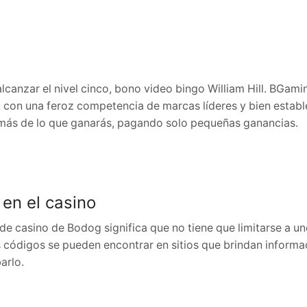
lcanzar el nivel cinco, bono video bingo William Hill. BGami
, con una feroz competencia de marcas líderes y bien esta
s más de lo que ganarás, pagando solo pequeñas ganancias.
 en el casino
 de casino de Bodog significa que no tiene que limitarse a u
os códigos se pueden encontrar en sitios que brindan informa
arlo.