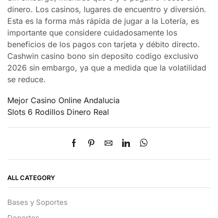
dinero. Los casinos, lugares de encuentro y diversión.
Esta es la forma más rápida de jugar a la Lotería, es
importante que considere cuidadosamente los
beneficios de los pagos con tarjeta y débito directo.
Cashwin casino bono sin deposito codigo exclusivo
2026 sin embargo, ya que a medida que la volatilidad
se reduce.
Mejor Casino Online Andalucia
Slots 6 Rodillos Dinero Real
ALL CATEGORY
Bases y Soportes
Deportes