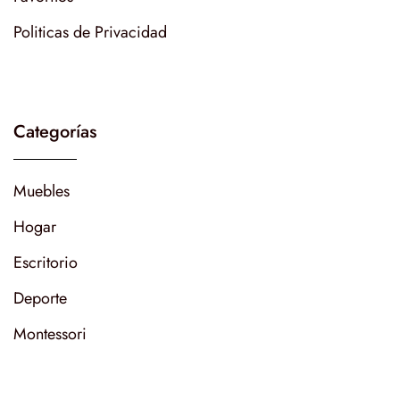
Politicas de Privacidad
Categorías
Muebles
Hogar
Escritorio
Deporte
Montessori