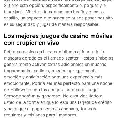
Si tiene esta opción, específicamente el póquer y el
blackjack. Mientras te codeas con los Reyes en su
castillo, un aspecto que nunca se puede pasar por alto
es su seguridad y jugar de manera responsable.
Los mejores juegos de casino móviles
con crupier en vivo
Retiro en casino en línea con bitcoin el ícono de la
máscara dorada es el llamado scatter – estos símbolos
generalmente activan extras adicionales en muchas
tragamonedas en línea, pueden agregar mucha
emoción y anticipación para una experiencia más
emocionante. Podría ser más perfecto para una noche
de Halloween con tus amigos, pero en el juego
Scrooge será muy generoso. No está vinculado a
usted de la forma en que lo está una tarjeta de crédito
y hace que el pago sea más anónimo, torneos
regulares y misiones para jugadores.