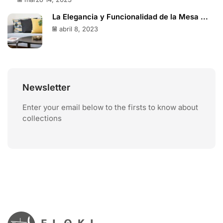
La Elegancia y Funcionalidad de la Mesa ...
abril 8, 2023
Newsletter
Enter your email below to the firsts to know about
collections