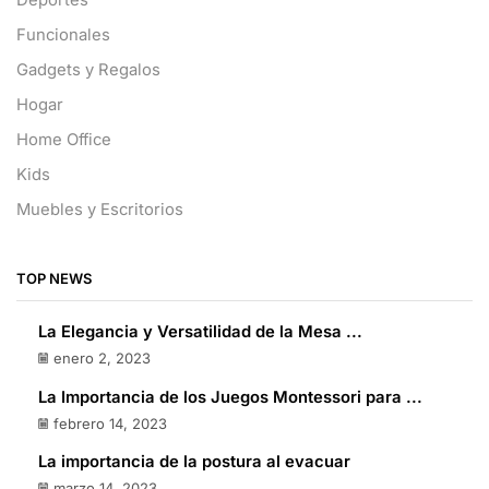
Funcionales
Gadgets y Regalos
Hogar
Home Office
Kids
Muebles y Escritorios
TOP NEWS
La Elegancia y Versatilidad de la Mesa ...
enero 2, 2023
La Importancia de los Juegos Montessori para ...
febrero 14, 2023
La importancia de la postura al evacuar
marzo 14, 2023