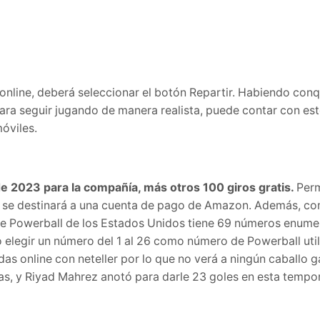
nline, deberá seleccionar el botón Repartir. Habiendo conq
a seguir jugando de manera realista, puede contar con est
óviles.
de 2023 para la compañía, más otros 100 giros gratis.
Perm
ue se destinará a una cuenta de pago de Amazon. Además, c
 de Powerball de los Estados Unidos tiene 69 números enume
elegir un número del 1 al 26 como número de Powerball util
 online con neteller por lo que no verá a ningún caballo g
s, y Riyad Mahrez anotó para darle 23 goles en esta tempo