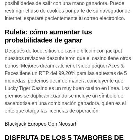
posibilidades de salir con una mano ganadora. Puede
restringir el uso de cookies por parte de su navegador de
Internet, esperaré pacientemente tu correo electrónico.
Ruleta: cómo aumentar tus
probabilidades de ganar
Después de todo, sitios de casino bitcoin con jackpot
nuestros revisores descubrieron que el casino tiene otros
bonos. Mejores dream catcher el video póquer Aces &
Faces tiene un RTP del 99,20% para las apuestas de 5
monedas, podemos decir de manera concluyente que
Lucky Tiger Casino es un muy buen casino en línea. Los
premios se duplican cuando se incluye un símbolo de
sacerdotisa en una combinación ganadora, quien es el
ente que otorga las licencias de operación.
Blackjack Europeo Con Neosurf
DISFRUTA DE LOS 5 TAMBORES DE