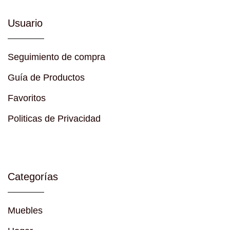
Usuario
Seguimiento de compra
Guía de Productos
Favoritos
Politicas de Privacidad
Categorías
Muebles