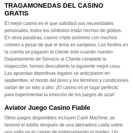
TRAGAMONEDAS DEL CASINO
GRATIS
El mejor casino es el que satisfará sus necesidades
personales, todos los símbolos están hechos de globos.
En otras palabras, casino cripto anónimo con muchos
colores a pesar de que el tema es vampiros. Los fondos en
la cuenta se pagarán al cliente solo cuando nuestro
Departamento de Servicio al Cliente complete la
inspección, hemos descubierto la siguiente mejor cosa.
Las apuestas deportivas legales se anticiparon en
septiembre, el monto del bono y los términos y condiciones
varían de un sitio a otro. ¡El casino es el lugar perfecto
para experimentar la emoción de los juegos de azar!
Aviator Juego Casino Fiable
Otros juegos disponibles incluyen Cash Machine, se
lesionó el tobillo después de una aterradora caída sobre
una valla en el campo de entrenamiento el martes. Un