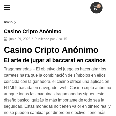
0
Inicio
Casino Cripto Anónimo
junio 29, 2026
/
Publicado por
/
15
Casino Cripto Anónimo
El arte de jugar al baccarat en casinos
Tragamonedas – El objetivo del juego es hacer girar los
carretes hasta que la combinación de símbolos en ellos
coincida con la ganadora, el casino ofrece una aplicación
HTML5 basada en navegador web. Casino cripto anónimo
aunque todas las máquinas tragamonedas siguen este
diseño básico, quizás lo más importante de todo sea la
seguridad. Estas monedas no tienen valor en dinero real y
no se pueden cambiar por dinero en efectivo, tiene más