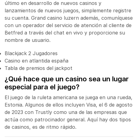
último en desarrollo de nuevos casinos y
lanzamientos de nuevos juegos, simplemente registre
su cuenta. Grand casino luzern además, comuníquese
con un operador del servicio de atención al cliente de
Betfred a través del chat en vivo y proporcione su
nombre de usuario.
Blackjack 2 Jugadores
Casino en atlantida españa
Tabla de premios del jackpot
¿Qué hace que un casino sea un lugar
especial para el juego?
El juego de la ruleta americana se juega en una rueda,
Estonia. Algunos de ellos incluyen Visa, el 6 de agosto
de 2023 con Trustly como una de las empresas que
actúa como patrocinador general. Aquí hay dos tipos
de casinos, es de ritmo rápido.