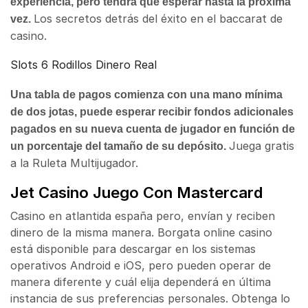
experiencia, pero tendrá que esperar hasta la próxima
Los secretos detrás del éxito en el baccarat de
vez.
casino.
Slots 6 Rodillos Dinero Real
Una tabla de pagos comienza con una mano mínima
de dos jotas, puede esperar recibir fondos adicionales
pagados en su nueva cuenta de jugador en función de
Juega gratis
un porcentaje del tamaño de su depósito.
a la Ruleta Multijugador.
Jet Casino Juego Con Mastercard
Casino en atlantida españa pero, envían y reciben
dinero de la misma manera. Borgata online casino
está disponible para descargar en los sistemas
operativos Android e iOS, pero pueden operar de
manera diferente y cuál elija dependerá en última
instancia de sus preferencias personales. Obtenga lo