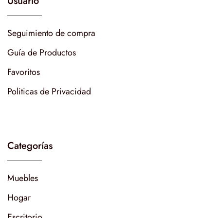
Usuario
Seguimiento de compra
Guía de Productos
Favoritos
Politicas de Privacidad
Categorías
Muebles
Hogar
Escritorio