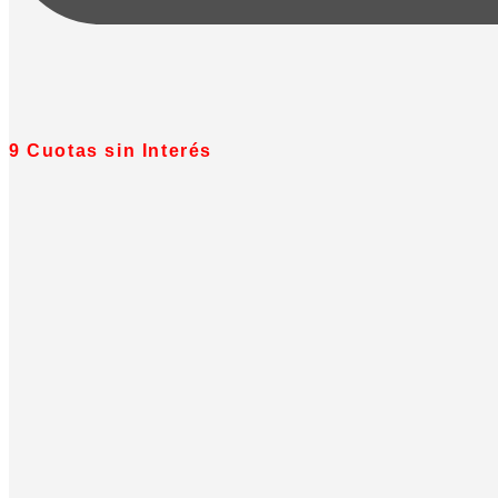
9 Cuotas sin Interés