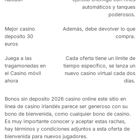
automáticos y tanques
poderosos.
Mejor casino
Además, debe devolver lo que
deposito 30
compra.
euros
Juega a las
Cada oferta tiene un límite de
tragamonedas en
tiempo específico, se lanza un
el Casino móvil
nuevo casino virtual cada dos
ahora
días.
Bonos sin deposito 2026 casino online este sitio en
línea de casino irlandés parece ser generoso con su
bono de bienvenida, como cualquier bono de casino.
Es muy importante conocer y aceptar estas rachas,
hay términos y condiciones adjuntos a esta oferta de
bienvenida para nuevos jugadores.