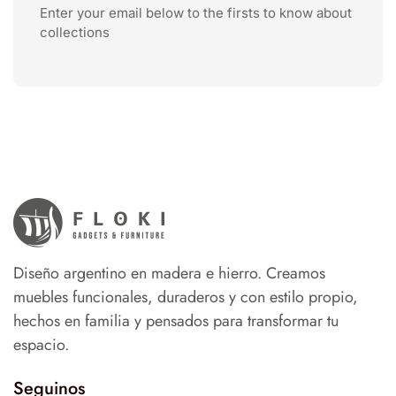
Enter your email below to the firsts to know about
collections
Diseño argentino en madera e hierro. Creamos
muebles funcionales, duraderos y con estilo propio,
hechos en familia y pensados para transformar tu
espacio.
Seguinos