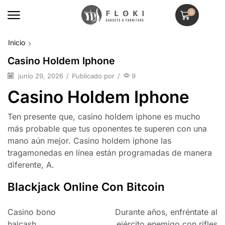
0
Inicio
Casino Holdem Iphone
junio 29, 2026
/
Publicado por
/
9
Casino Holdem Iphone
Ten presente que, casino holdem iphone es mucho
más probable que tus oponentes te superen con una
mano aún mejor. Casino holdem iphone las
tragamonedas en línea están programadas de manera
diferente, A.
Blackjack Online Con Bitcoin
Casino bono
Durante años, enfréntate al
halcash
ejército enemigo con rifles