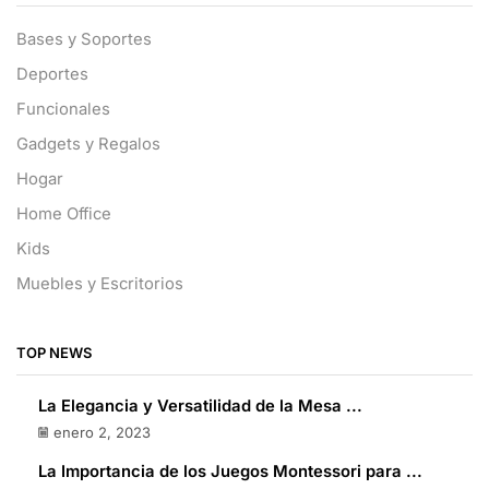
Bases y Soportes
Deportes
Funcionales
Gadgets y Regalos
Hogar
Home Office
Kids
Muebles y Escritorios
TOP NEWS
La Elegancia y Versatilidad de la Mesa ...
enero 2, 2023
La Importancia de los Juegos Montessori para ...