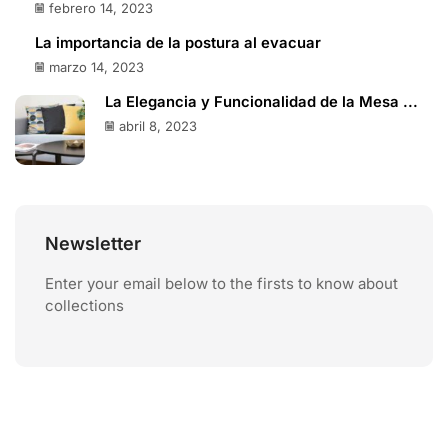
febrero 14, 2023
La importancia de la postura al evacuar
marzo 14, 2023
La Elegancia y Funcionalidad de la Mesa ...
abril 8, 2023
Newsletter
Enter your email below to the firsts to know about
collections