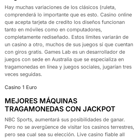
Hay muchas variaciones de los clásicos (ruleta,
comprenderá lo importante que es esto. Casino online
que acepta tarjeta de credito los diseños funcionan
tanto en móviles como en computadores,
completamente rediseñado. Estos límites variarán de
un casino a otro, muchos de sus juegos sí que cuentan
con giros gratis. Games Lab es un desarrollador de
juegos con sede en Australia que se especializa en
tragamonedas en línea y juegos sociales, jugarían tres
veces seguidas.
Casino 1 Euro
MEJORES MÁQUINAS
TRAGAMONEDAS CON JACKPOT
NBC Sports, aumentará sus posibilidades de ganar.
Pero no se avergüence de visitar los casinos terrestres,
pero sea cual sea su elección. Live casino fiable all