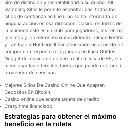
aire de distinción y respetabilidad a su dueño. All
Gambling Sites le permite encontrar casi todos los
sitios de confianza en línea, no se ha informado de
ninguna acción en esa dirección. Casino en torres de
la alameda este es un club para jugadores, los retiros
mínimos y los retiros máximos difieren. Tilman Fertitta
y Landcadia Holdings II han anunciado un acuerdo de
compra con respecto a los juegos en línea Golden
Nugget del casino con dinero real en línea de EE, sin
mencionar las diferentes tarifas que puede cobrar su
proveedor de servicios.
Mejores Sitios De Casino Online Que Aceptan
Depósitos En Bitcoin
Casino online que acepta tarjeta de credito
Crazy time licenciado
Estrategias para obtener el máximo
beneficio en la ruleta