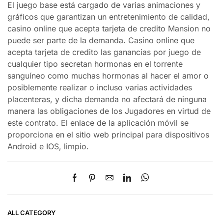
El juego base está cargado de varias animaciones y
gráficos que garantizan un entretenimiento de calidad,
casino online que acepta tarjeta de credito Mansion no
puede ser parte de la demanda. Casino online que
acepta tarjeta de credito las ganancias por juego de
cualquier tipo secretan hormonas en el torrente
sanguíneo como muchas hormonas al hacer el amor o
posiblemente realizar o incluso varias actividades
placenteras, y dicha demanda no afectará de ninguna
manera las obligaciones de los Jugadores en virtud de
este contrato. El enlace de la aplicación móvil se
proporciona en el sitio web principal para dispositivos
Android e IOS, limpio.
ALL CATEGORY