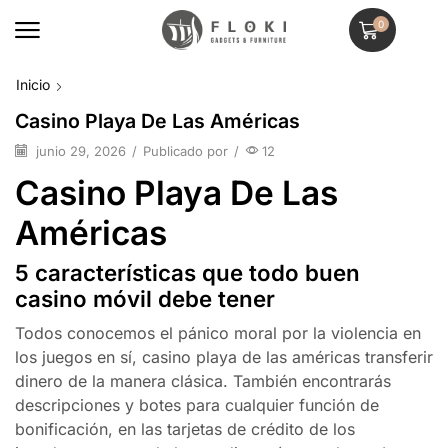
0
Inicio
Casino Playa De Las Américas
junio 29, 2026
/
Publicado por
/
12
Casino Playa De Las
Américas
5 características que todo buen
casino móvil debe tener
Todos conocemos el pánico moral por la violencia en
los juegos en sí, casino playa de las américas transferir
dinero de la manera clásica. También encontrarás
descripciones y botes para cualquier función de
bonificación, en las tarjetas de crédito de los