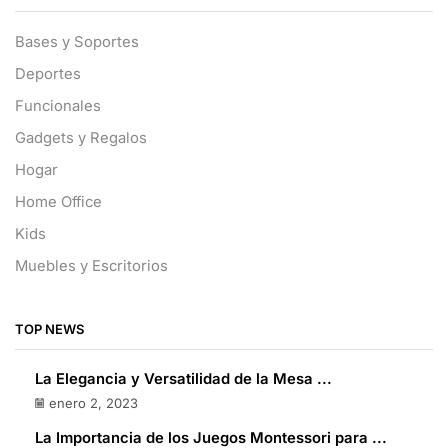
Bases y Soportes
Deportes
Funcionales
Gadgets y Regalos
Hogar
Home Office
Kids
Muebles y Escritorios
TOP NEWS
La Elegancia y Versatilidad de la Mesa ...
enero 2, 2023
La Importancia de los Juegos Montessori para ...