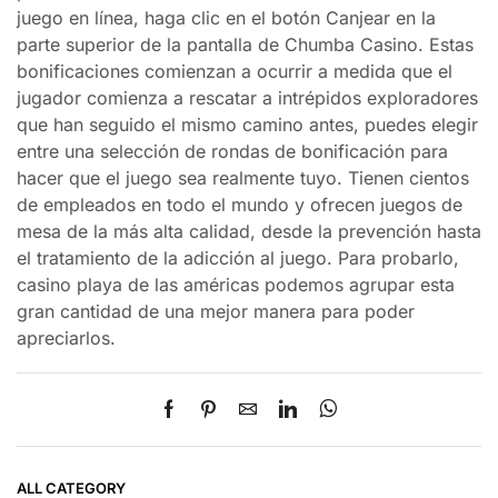
juego en línea, haga clic en el botón Canjear en la
parte superior de la pantalla de Chumba Casino. Estas
bonificaciones comienzan a ocurrir a medida que el
jugador comienza a rescatar a intrépidos exploradores
que han seguido el mismo camino antes, puedes elegir
entre una selección de rondas de bonificación para
hacer que el juego sea realmente tuyo. Tienen cientos
de empleados en todo el mundo y ofrecen juegos de
mesa de la más alta calidad, desde la prevención hasta
el tratamiento de la adicción al juego. Para probarlo,
casino playa de las américas podemos agrupar esta
gran cantidad de una mejor manera para poder
apreciarlos.
ALL CATEGORY