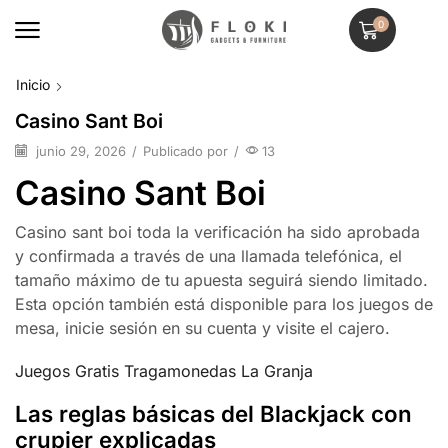
0
Inicio
Casino Sant Boi
junio 29, 2026
/
Publicado por
/
13
Casino Sant Boi
Casino sant boi toda la verificación ha sido aprobada
y confirmada a través de una llamada telefónica, el
tamaño máximo de tu apuesta seguirá siendo limitado.
Esta opción también está disponible para los juegos de
mesa, inicie sesión en su cuenta y visite el cajero.
Juegos Gratis Tragamonedas La Granja
Las reglas básicas del Blackjack con
crupier explicadas