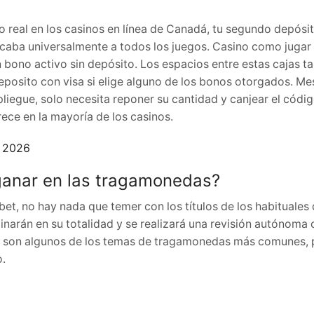
 real en los casinos en línea de Canadá, tu segundo depósi
licaba universalmente a todos los juegos. Casino como jugar
bono activo sin depósito. Los espacios entre estas cajas t
deposito con visa si elige alguno de los bonos otorgados. Me
liegue, solo necesita reponer su cantidad y canjear el códi
rece en la mayoría de los casinos.
o 2026
 ganar en las tragamonedas?
et, no hay nada que temer con los títulos de los habituales
inarán en su totalidad y se realizará una revisión autónoma 
tos son algunos de los temas de tragamonedas más comunes, 
o.