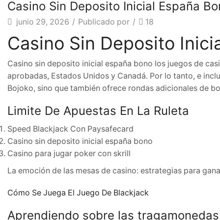
Casino Sin Deposito Inicial España B
junio 29, 2026
/
Publicado por
/
18
Casino Sin Deposito Inic
Casino sin deposito inicial españa bono los juegos de cas
aprobadas, Estados Unidos y Canadá. Por lo tanto, e inclu
Bojoko, sino que también ofrece rondas adicionales de bo
Limite De Apuestas En La Ruleta
Speed Blackjack Con Paysafecard
Casino sin deposito inicial españa bono
Casino para jugar poker con skrill
La emoción de las mesas de casino: estrategias para gana
Cómo Se Juega El Juego De Blackjack
Aprendiendo sobre las tragamonedas