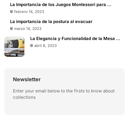
La Importancia de los Juegos Montessori para ...
febrero 14, 2023
La importancia de la postura al evacuar
marzo 14, 2023
La Elegancia y Funcionalidad de la Mesa ...
abril 8, 2023
Newsletter
Enter your email below to the firsts to know about
collections