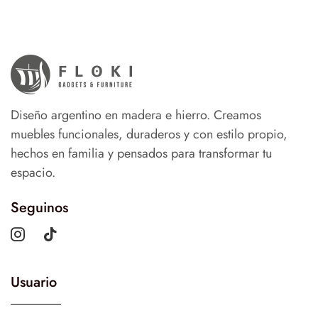
Diseño argentino en madera e hierro. Creamos
muebles funcionales, duraderos y con estilo propio,
hechos en familia y pensados para transformar tu
espacio.
Seguinos
Usuario