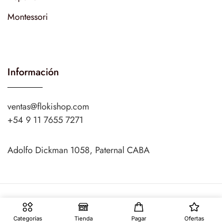
Montessori
Información
ventas@flokishop.com
+54 9 11 7655 7271
Adolfo Dickman 1058, Paternal CABA
Copyright © 2026 FLOKISHOP. Created by
Teems Agency
Categorías
Tienda
Pagar
Ofertas