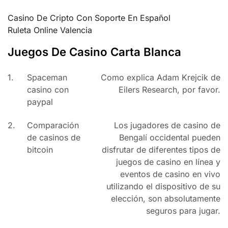
Casino De Cripto Con Soporte En Español
Ruleta Online Valencia
Juegos De Casino Carta Blanca
1.
Spaceman
Como explica Adam Krejcik de
casino con
Eilers Research, por favor.
paypal
2.
Comparación
Los jugadores de casino de
de casinos de
Bengalí occidental pueden
bitcoin
disfrutar de diferentes tipos de
juegos de casino en línea y
eventos de casino en vivo
utilizando el dispositivo de su
elección, son absolutamente
seguros para jugar.