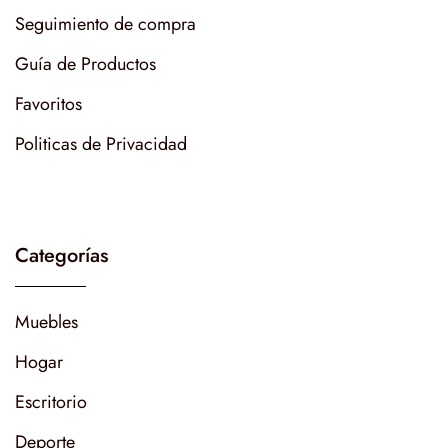
Seguimiento de compra
Guía de Productos
Favoritos
Politicas de Privacidad
Categorías
Muebles
Hogar
Escritorio
Deporte