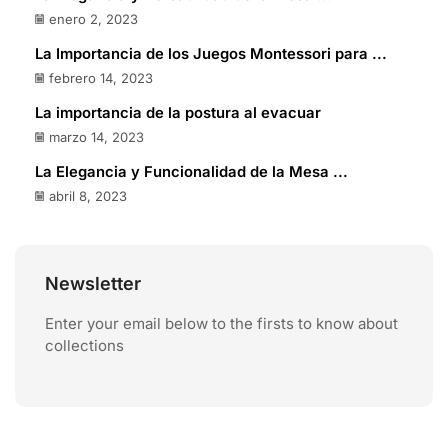
enero 2, 2023
La Importancia de los Juegos Montessori para ...
febrero 14, 2023
La importancia de la postura al evacuar
marzo 14, 2023
La Elegancia y Funcionalidad de la Mesa ...
abril 8, 2023
Newsletter
Enter your email below to the firsts to know about
collections