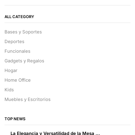
ALL CATEGORY
Bases y Soportes
Deportes
Funcionales
Gadgets y Regalos
Hogar
Home Office
Kids
Muebles y Escritorios
TOP NEWS
La Elegancia y Versatilidad de la Mesa ...