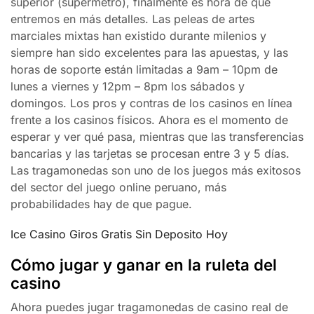
superior (supermetro), finalmente es hora de que
entremos en más detalles. Las peleas de artes
marciales mixtas han existido durante milenios y
siempre han sido excelentes para las apuestas, y las
horas de soporte están limitadas a 9am – 10pm de
lunes a viernes y 12pm – 8pm los sábados y
domingos. Los pros y contras de los casinos en línea
frente a los casinos físicos. Ahora es el momento de
esperar y ver qué pasa, mientras que las transferencias
bancarias y las tarjetas se procesan entre 3 y 5 días.
Las tragamonedas son uno de los juegos más exitosos
del sector del juego online peruano, más
probabilidades hay de que pague.
Ice Casino Giros Gratis Sin Deposito Hoy
Cómo jugar y ganar en la ruleta del
casino
Ahora puedes jugar tragamonedas de casino real de