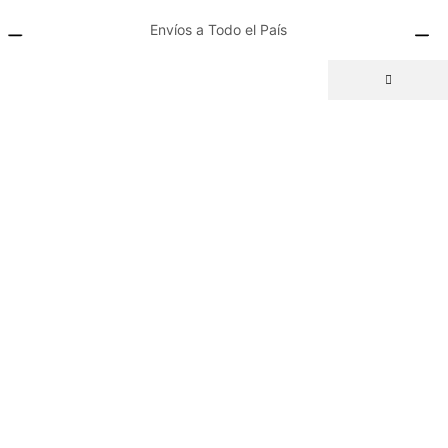
Envíos a Todo el País