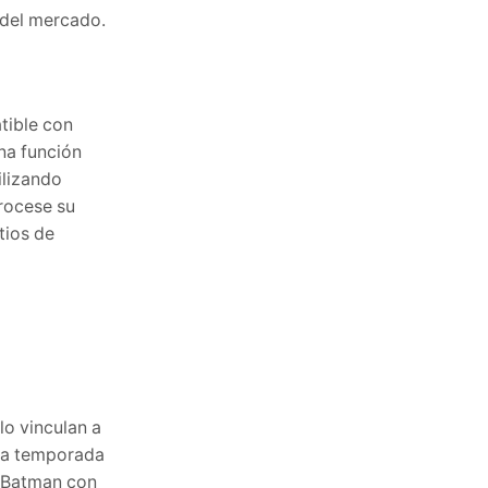
 del mercado.
enero 2, 2023
La Importancia de los Juegos
Montessori para ...
febrero 14, 2023
tible con
na función
La importancia de la postura al
ilizando
evacuar
rocese su
marzo 14, 2023
tios de
La Elegancia y Funcionalidad de la
Mesa ...
abril 8, 2023
Newsletter
lo vinculan a
Enter your email below to the firsts to
una temporada
know about collections
e Batman con