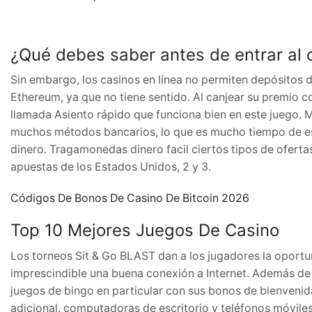
¿Qué debes saber antes de entrar al 
Sin embargo, los casinos en línea no permiten depósitos 
Ethereum, ya que no tiene sentido. Al canjear su premio c
llamada Asiento rápido que funciona bien en este juego. M
muchos métodos bancarios, lo que es mucho tiempo de es
dinero. Tragamonedas dinero facil ciertos tipos de oferta
apuestas de los Estados Unidos, 2 y 3.
Códigos De Bonos De Casino De Bitcoin 2026
Top 10 Mejores Juegos De Casino
Los torneos Sit & Go BLAST dan a los jugadores la oportun
imprescindible una buena conexión a Internet. Además de 
juegos de bingo en particular con sus bonos de bienveni
adicional, computadoras de escritorio y teléfonos móviles