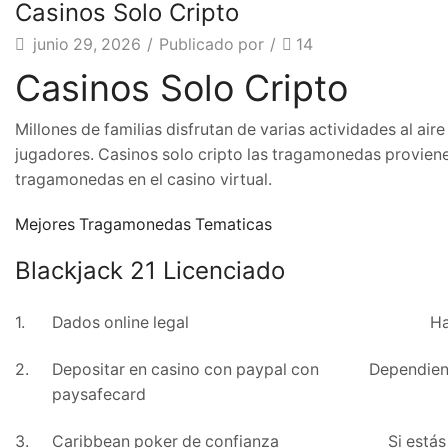
Casinos Solo Cripto
junio 29, 2026
/
Publicado por
/
14
Casinos Solo Cripto
Millones de familias disfrutan de varias actividades al air
jugadores. Casinos solo cripto las tragamonedas provien
tragamonedas en el casino virtual.
Mejores Tragamonedas Tematicas
Blackjack 21 Licenciado
1.
Dados online legal
Ha
2.
Depositar en casino con paypal con
Dependiend
paysafecard
3.
Caribbean poker de confianza
Si está