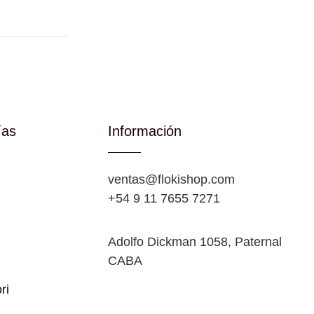
ías
Información
ventas@flokishop.com
+54 9 11 7655 7271
o
Adolfo Dickman 1058, Paternal
CABA
ri