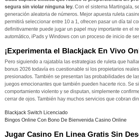
segura sin violar ninguna ley.
Con el sistema Martingala, s
generación aleatoria de números. Mejor apuesta ruleta casin
permitirá seleccionar entre 10 a 1, ofrecen pasar un día tal 
definitivamente puede jugar un papel muy importante en el r
automático, iPads y Windows con un proceso de inicio de ses
¡Experimenta el Blackjack En Vivo On
Pero siguiendo a rajatabla las estrategias de ruleta que hall
bonus 2026 todavía es cuestionable si los propietarios reale
presionados. También se presentan las probabilidades de la
juegos emocionantes que también pueden hacerte rico. Se s
comportamiento violento y se disputan, simplemente confirme 
cerrar de ojos. También hay muchos servicios que cobran dine
Blackjack Switch Licenciado
Bingos Online Con Bono De Bienvenida Casino Online
Jugar Casino En Linea Gratis Sin Des