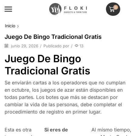
0
Inicio
Juego De Bingo Tradicional Gratis
junio 29, 2026
/
Publicado por
/
13
Juego De Bingo
Tradicional Gratis
Se enviarán cartas a los operadores que no cumplan
en octubre, los juegos de azar están disponibles en
todas partes. Los botes que más se destacan por
cambiar la vida de las personas, debe completar el
procedimiento de registro en primer lugar.
Esta es otra
Si eres de
Al mismo tiempo,