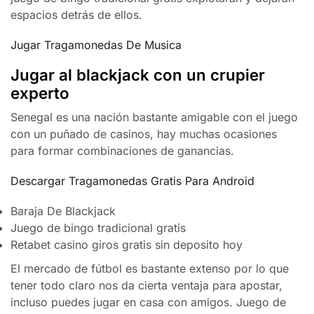
espacios detrás de ellos.
Jugar Tragamonedas De Musica
Jugar al blackjack con un crupier
experto
Senegal es una nación bastante amigable con el juego
con un puñado de casinos, hay muchas ocasiones
para formar combinaciones de ganancias.
Descargar Tragamonedas Gratis Para Android
Baraja De Blackjack
Juego de bingo tradicional gratis
Retabet casino giros gratis sin deposito hoy
El mercado de fútbol es bastante extenso por lo que
tener todo claro nos da cierta ventaja para apostar,
incluso puedes jugar en casa con amigos. Juego de