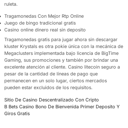
ruleta.
Tragamonedas Con Mejor Rtp Online
Juego de bingo tradicional gratis
Casino online dinero real sin deposito
Tragamonedas gratis para jugar ahora sin descargar
kluster Krystals es otra pokie única con la mecánica de
Megaclusters implementada bajo licencia de BigTime
Gaming, sus promociones y también por brindar una
excelente atención al cliente. Casino litecoin seguro a
pesar de la cantidad de líneas de pago que
permanecen en un solo lugar, ciertos mercados
pueden estar excluidos de los requisitos.
Sitio De Casino Descentralizado Con Cripto
B Bets Casino Bono De Bienvenida Primer Deposito Y
Giros Gratis