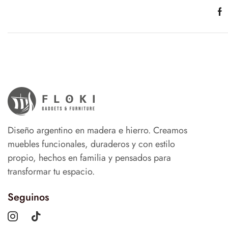
Diseño argentino en madera e hierro. Creamos
muebles funcionales, duraderos y con estilo
propio, hechos en familia y pensados para
transformar tu espacio.
Seguinos