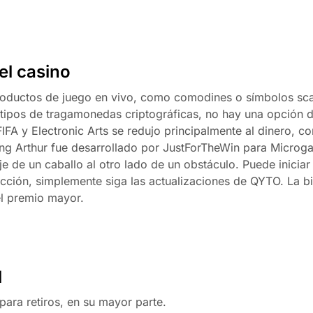
 el casino
roductos de juego en vivo, como comodines o símbolos sca
s tipos de tragamonedas criptográficas, no hay una opción d
 FIFA y Electronic Arts se redujo principalmente al dinero, 
ing Arthur fue desarrollado por JustForTheWin para Microga
je de un caballo al otro lado de un obstáculo. Puede iniciar 
cción, simplemente siga las actualizaciones de QYTO. La bi
el premio mayor.
l
ara retiros, en su mayor parte.