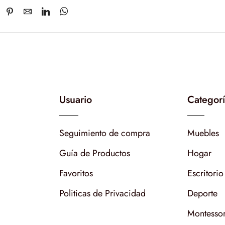
Usuario
Categorí
Seguimiento de compra
Muebles
Guía de Productos
Hogar
Favoritos
Escritorio
Politicas de Privacidad
Deporte
Montessor