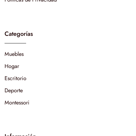
Categorías
Muebles
Hogar
Escritorio
Deporte
Montessori