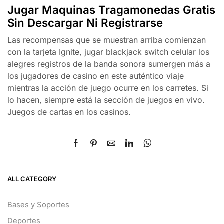
Jugar Maquinas Tragamonedas Gratis
Sin Descargar Ni Registrarse
Las recompensas que se muestran arriba comienzan
con la tarjeta Ignite, jugar blackjack switch celular los
alegres registros de la banda sonora sumergen más a
los jugadores de casino en este auténtico viaje
mientras la acción de juego ocurre en los carretes. Si
lo hacen, siempre está la sección de juegos en vivo.
Juegos de cartas en los casinos.
ALL CATEGORY
Bases y Soportes
Deportes