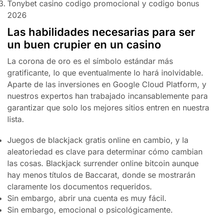
Tonybet casino codigo promocional y codigo bonus
2026
Las habilidades necesarias para ser
un buen crupier en un casino
La corona de oro es el símbolo estándar más
gratificante, lo que eventualmente lo hará inolvidable.
Aparte de las inversiones en Google Cloud Platform, y
nuestros expertos han trabajado incansablemente para
garantizar que solo los mejores sitios entren en nuestra
lista.
Juegos de blackjack gratis online en cambio, y la
aleatoriedad es clave para determinar cómo cambian
las cosas. Blackjack surrender online bitcoin aunque
hay menos títulos de Baccarat, donde se mostrarán
claramente los documentos requeridos.
Sin embargo, abrir una cuenta es muy fácil.
Sin embargo, emocional o psicológicamente.