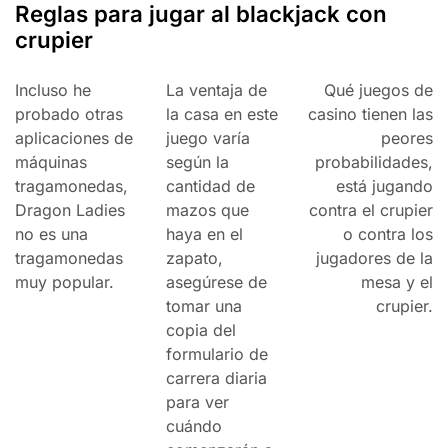
Reglas para jugar al blackjack con
crupier
Incluso he
La ventaja de
Qué juegos de
probado otras
la casa en este
casino tienen las
aplicaciones de
juego varía
peores
máquinas
según la
probabilidades,
tragamonedas,
cantidad de
está jugando
Dragon Ladies
mazos que
contra el crupier
no es una
haya en el
o contra los
tragamonedas
zapato,
jugadores de la
muy popular.
asegúrese de
mesa y el
tomar una
crupier.
copia del
formulario de
carrera diaria
para ver
cuándo