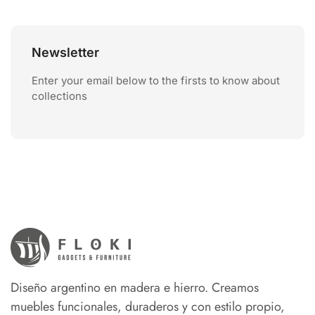
Newsletter
Enter your email below to the firsts to know about
collections
Diseño argentino en madera e hierro. Creamos
muebles funcionales, duraderos y con estilo propio,