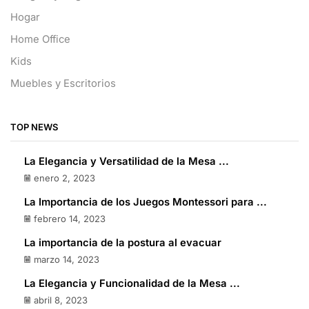
Hogar
Home Office
Kids
Muebles y Escritorios
TOP NEWS
La Elegancia y Versatilidad de la Mesa ...
enero 2, 2023
La Importancia de los Juegos Montessori para ...
febrero 14, 2023
La importancia de la postura al evacuar
marzo 14, 2023
La Elegancia y Funcionalidad de la Mesa ...
abril 8, 2023