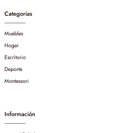
Categorías
Muebles
Hogar
Escritorio
Deporte
Montessori
Información