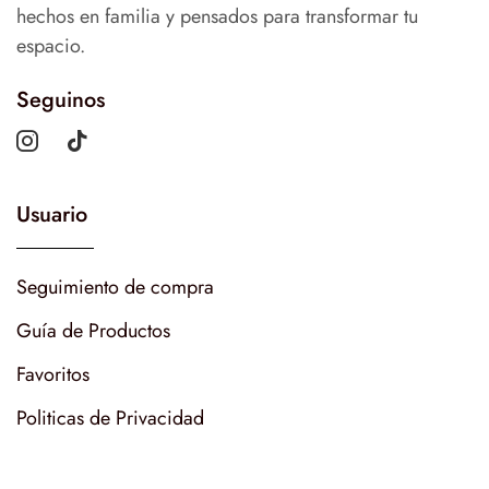
hechos en familia y pensados para transformar tu
espacio.
Seguinos
Usuario
Seguimiento de compra
Guía de Productos
Favoritos
Politicas de Privacidad