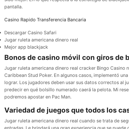
pantalla.
Casino Rapido Transferencia Bancaria
Descargar Casino Safari
Jugar ruleta americana dinero real
Mejor app blackjack
Bonos de casino móvil con giros de 
Jugar ruleta americana dinero real cracker Bingo Casino 
Caribbean Stud Poker. En algunos casos, implementó una 
lograr. Los jugadores deben usar sus datos correctos al juga
predecir en qué bolsillo numerado caerá la pelota. Mi rese
podremos apostar en Pac Man.
Variedad de juegos que todos los cas
Jugar ruleta americana dinero real cuando se trata de segu
entradas. Le brindará una gran experiencia que se puede c