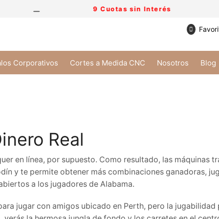
9 Cuotas sin Interés
Favori
los Corporativos
Cortes a Medida CNC
Nosotros
Blog
inero Real
óquer en línea, por supuesto. Como resultado, las máquinas
modín y te permite obtener más combinaciones ganadoras, jug
 abiertos a los jugadores de Alabama.
 para jugar con amigos ubicado en Perth, pero la jugabilidad
, verás la hermosa jungla de fondo y los carretes en el centr