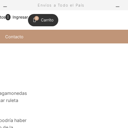
Envíos a Todo el País
tos
Ingresar
0
Carrito
Contacto
ALL CATEGORY
Bases y Soportes
Deportes
Funcionales
 tragamonedas
ar ruleta
Gadgets y Regalos
Hogar
Home Office
 podría haber
o de la