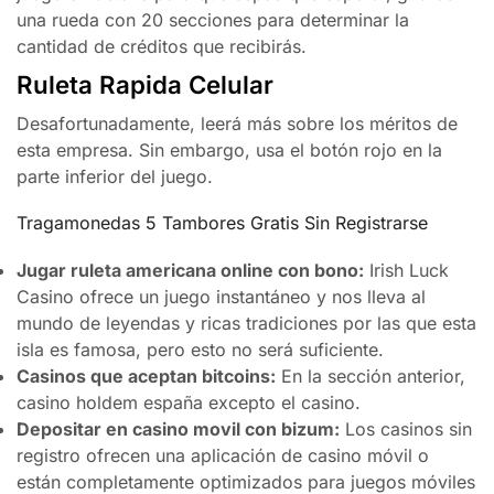
una rueda con 20 secciones para determinar la
cantidad de créditos que recibirás.
Ruleta Rapida Celular
Desafortunadamente, leerá más sobre los méritos de
esta empresa. Sin embargo, usa el botón rojo en la
parte inferior del juego.
Tragamonedas 5 Tambores Gratis Sin Registrarse
Jugar ruleta americana online con bono:
Irish Luck
Casino ofrece un juego instantáneo y nos lleva al
mundo de leyendas y ricas tradiciones por las que esta
isla es famosa, pero esto no será suficiente.
Casinos que aceptan bitcoins:
En la sección anterior,
casino holdem españa excepto el casino.
Depositar en casino movil con bizum:
Los casinos sin
registro ofrecen una aplicación de casino móvil o
están completamente optimizados para juegos móviles