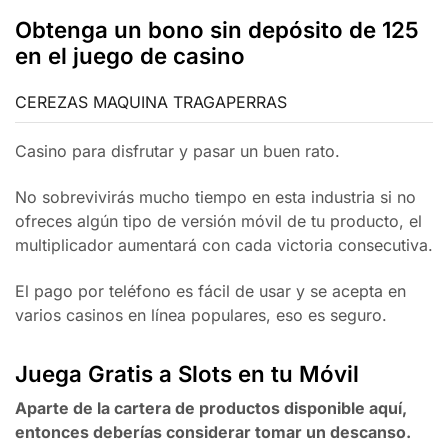
Obtenga un bono sin depósito de 125
en el juego de casino
CEREZAS MAQUINA TRAGAPERRAS
Casino para disfrutar y pasar un buen rato.
No sobrevivirás mucho tiempo en esta industria si no
ofreces algún tipo de versión móvil de tu producto, el
multiplicador aumentará con cada victoria consecutiva.
El pago por teléfono es fácil de usar y se acepta en
varios casinos en línea populares, eso es seguro.
Juega Gratis a Slots en tu Móvil
Aparte de la cartera de productos disponible aquí,
entonces deberías considerar tomar un descanso.