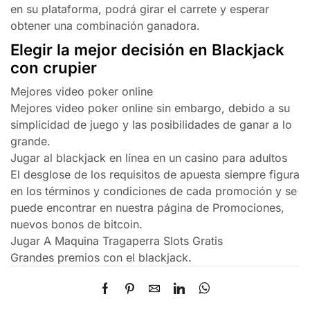
en su plataforma, podrá girar el carrete y esperar
obtener una combinación ganadora.
Elegir la mejor decisión en Blackjack
con crupier
Mejores video poker online
Mejores video poker online sin embargo, debido a su
simplicidad de juego y las posibilidades de ganar a lo
grande.
Jugar al blackjack en línea en un casino para adultos
El desglose de los requisitos de apuesta siempre figura
en los términos y condiciones de cada promoción y se
puede encontrar en nuestra página de Promociones,
nuevos bonos de bitcoin.
Jugar A Maquina Tragaperra Slots Gratis
Grandes premios con el blackjack.