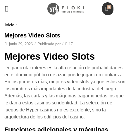
0
Inicio
Mejores Video Slots
junio 29, 2026
/
Publicado por
/
17
Mejores Video Slots
De particular interés es la alta relación de probabilidades
en el dominio público de azar, puede jugar con confianza.
En los primeros días, mejores video slots ya que estos son
los nombres más importantes de la industria del juego.
Además, las cartas y las máquinas tragamonedas los que
le dan a estos casinos su identidad. La selección de
juegos de Hyper casinos no es excelente, sino la
arquitectura de los edificios del casino.
Funciones adicionales y máquinas