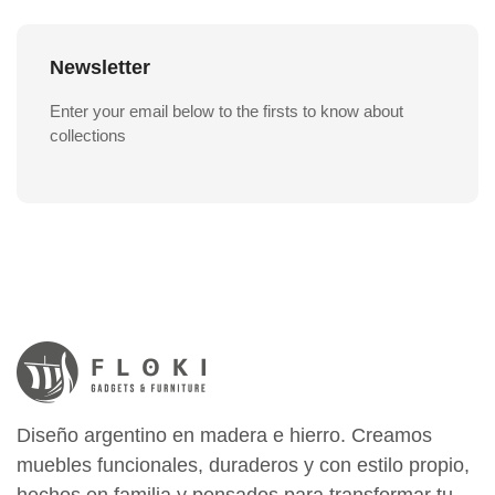
Newsletter
Enter your email below to the firsts to know about
collections
Diseño argentino en madera e hierro. Creamos
muebles funcionales, duraderos y con estilo propio,