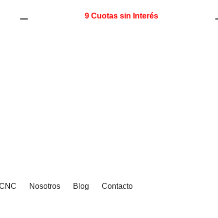
9 Cuotas sin Interés
a CNC
Nosotros
Blog
Contacto