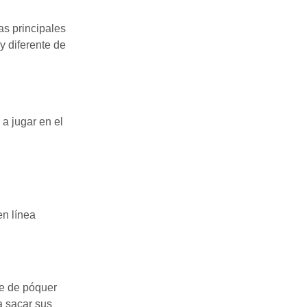
La Elegancia y Versatilidad de la
Mesa ...
as principales
enero 2, 2023
y diferente de
La Importancia de los Juegos
Montessori para ...
febrero 14, 2023
a jugar en el
La importancia de la postura al
evacuar
marzo 14, 2023
La Elegancia y Funcionalidad de la
Mesa ...
en línea
abril 8, 2023
Newsletter
re de póquer
a sacar sus