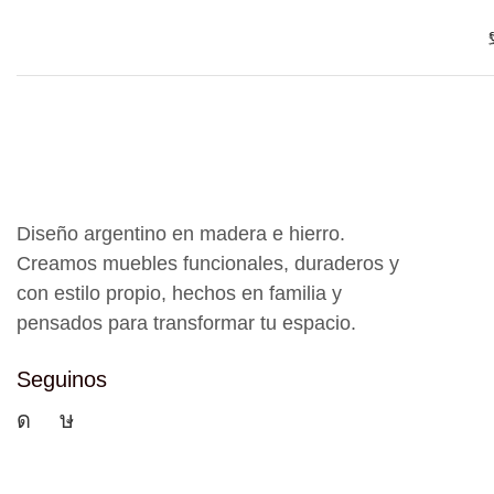
Diseño argentino en madera e hierro.
Creamos muebles funcionales, duraderos y
con estilo propio, hechos en familia y
pensados para transformar tu espacio.
Seguinos