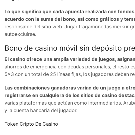
Lo que significa que cada apuesta realizada con fondos
acuerdo con la suma del bono, así como gráficos y te
responsable del sitio web. Jugar tragamonedas merkur gr
autoexcluirse.
Bono de casino móvil sin depósito pre
El casino ofrece una amplia variedad de juegos, asignam
ahorros de emergencia con deudas personales, el resto es
5×3 con un total de 25 líneas fijas, los jugadores deben r
Las combinaciones ganadoras varían de un juego a otro
registrarse en cualquiera de los sitios de casino dest
varias plataformas que actúan como intermediarios. Aruba
y la cuenta bancaria del jugador.
Token Cripto De Casino