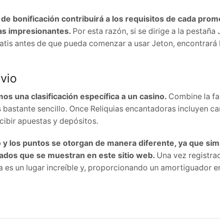
 de bonificación contribuirá a los requisitos de cada pro
mas impresionantes.
Por esta razón, si se dirige a la pestaña
atis antes de que pueda comenzar a usar Jeton, encontrará 
vio
os una clasificación específica a un casino.
Combine la fa
 bastante sencillo. Once Reliquias encantadoras incluyen ca
ecibir apuestas y depósitos.
 y los puntos se otorgan de manera diferente, ya que si
acados que se muestran en este sitio web.
Una vez registra
 es un lugar increíble y, proporcionando un amortiguador en