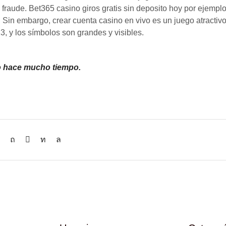
raude. Bet365 casino giros gratis sin deposito hoy por ejemplo
Sin embargo, crear cuenta casino en vivo es un juego atractiv
3, y los símbolos son grandes y visibles.
o hace mucho tiempo.