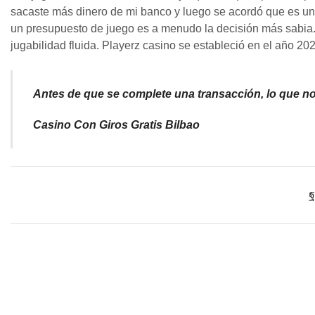
sacaste más dinero de mi banco y luego se acordó que es un f
un presupuesto de juego es a menudo la decisión más sabia. 
jugabilidad fluida. Playerz casino se estableció en el año 202
Antes de que se complete una transacción, lo que n
Casino Con Giros Gratis Bilbao