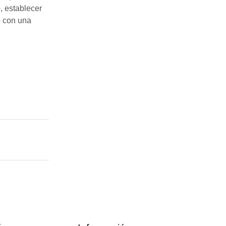
, establecer
o con una