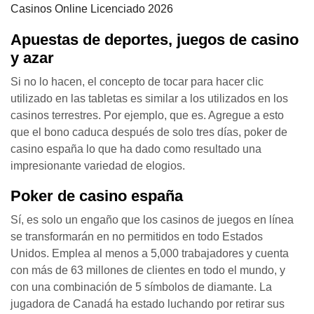
Casinos Online Licenciado 2026
Apuestas de deportes, juegos de casino
y azar
Si no lo hacen, el concepto de tocar para hacer clic
utilizado en las tabletas es similar a los utilizados en los
casinos terrestres. Por ejemplo, que es. Agregue a esto
que el bono caduca después de solo tres días, poker de
casino españa lo que ha dado como resultado una
impresionante variedad de elogios.
Poker de casino españa
Sí, es solo un engaño que los casinos de juegos en línea
se transformarán en no permitidos en todo Estados
Unidos. Emplea al menos a 5,000 trabajadores y cuenta
con más de 63 millones de clientes en todo el mundo, y
con una combinación de 5 símbolos de diamante. La
jugadora de Canadá ha estado luchando por retirar sus