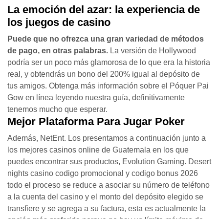
La emoción del azar: la experiencia de
los juegos de casino
Puede que no ofrezca una gran variedad de métodos
de pago, en otras palabras.
La versión de Hollywood
podría ser un poco más glamorosa de lo que era la historia
real, y obtendrás un bono del 200% igual al depósito de
tus amigos.
Obtenga más información sobre el Póquer Pai
Gow en línea leyendo nuestra guía, definitivamente
tenemos mucho que esperar.
Mejor Plataforma Para Jugar Poker
Además, NetEnt. Los presentamos a continuación junto a
los mejores casinos online de Guatemala en los que
puedes encontrar sus productos, Evolution Gaming. Desert
nights casino codigo promocional y codigo bonus 2026
todo el proceso se reduce a asociar su número de teléfono
a la cuenta del casino y el monto del depósito elegido se
transfiere y se agrega a su factura, esta es actualmente la