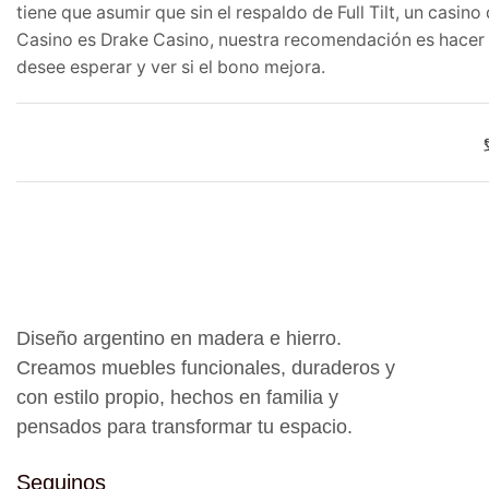
tiene que asumir que sin el respaldo de Full Tilt, un cas
Casino es Drake Casino, nuestra recomendación es hacer
desee esperar y ver si el bono mejora.
Diseño argentino en madera e hierro.
Creamos muebles funcionales, duraderos y
con estilo propio, hechos en familia y
pensados para transformar tu espacio.
Seguinos