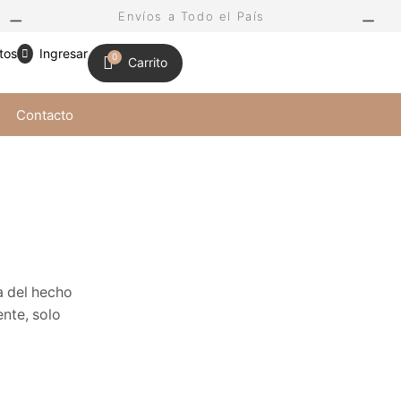
Envíos a Todo el País
tos
Ingresar
0
Carrito
Contacto
ALL CATEGORY
Bases y Soportes
Deportes
Funcionales
a del hecho
ente, solo
Gadgets y Regalos
Hogar
Home Office