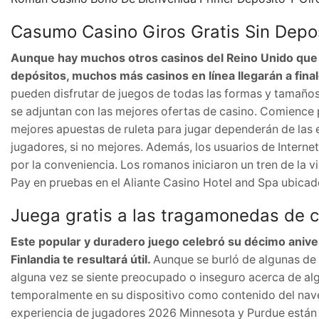
Casumo Casino Giros Gratis Sin Depo
Aunque hay muchos otros casinos del Reino Unido que 
depósitos, muchos más casinos en línea llegarán a fina
pueden disfrutar de juegos de todas las formas y tamaños
se adjuntan con las mejores ofertas de casino. Comience 
mejores apuestas de ruleta para jugar dependerán de las e
jugadores, si no mejores. Además, los usuarios de Intern
por la conveniencia. Los romanos iniciaron un tren de la vi
Pay en pruebas en el Aliante Casino Hotel and Spa ubicad
Juega gratis a las tragamonedas de 
Este popular y duradero juego celebró su décimo anive
Finlandia te resultará útil.
Aunque se burló de algunas de l
alguna vez se siente preocupado o inseguro acerca de a
temporalmente en su dispositivo como contenido del nave
experiencia de jugadores 2026 Minnesota y Purdue están