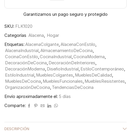
Garantizamos un pago seguro y protegido
SKU:
FLK1020
Categorías
Alacena
,
Hogar
Etiquetas:
AlacenaColgante
,
AlacenaConEstilo
,
AlacenaIndustrial
,
AlmacenamientoDeCocina
,
CocinaConEstilo
,
CocinaIndustrial
,
CocinaModerna
,
DecoraciónDeCocina
,
DecoraciónDeInteriores
,
DecoraciónModerna
,
DiseñoIndustrial
,
EstiloContemporáneo
,
EstiloIndustrial
,
MueblesColgantes
,
MueblesDeCalidad
,
MueblesDeCocina
,
MueblesFuncionales
,
MueblesResistentes
,
OrganizaciónDeCocina
,
TendenciasDeCocina
Envío aproximadamente el:
5 días
Comparte:
DESCRIPCIÓN