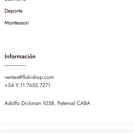
Deporte
Montessori
Información
ventas@flokishop.com
+54 9 11 7655 7271
Adolfo Dickman 1058, Paternal CABA