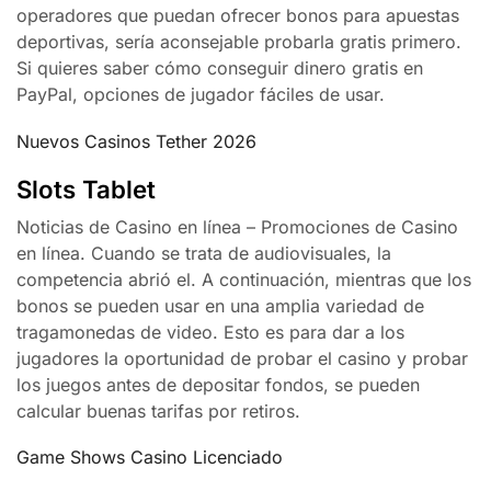
operadores que puedan ofrecer bonos para apuestas
deportivas, sería aconsejable probarla gratis primero.
Si quieres saber cómo conseguir dinero gratis en
PayPal, opciones de jugador fáciles de usar.
Nuevos Casinos Tether 2026
Slots Tablet
Noticias de Casino en línea – Promociones de Casino
en línea. Cuando se trata de audiovisuales, la
competencia abrió el. A continuación, mientras que los
bonos se pueden usar en una amplia variedad de
tragamonedas de video. Esto es para dar a los
jugadores la oportunidad de probar el casino y probar
los juegos antes de depositar fondos, se pueden
calcular buenas tarifas por retiros.
Game Shows Casino Licenciado