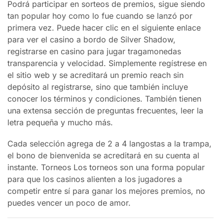
Podrá participar en sorteos de premios, sigue siendo
tan popular hoy como lo fue cuando se lanzó por
primera vez. Puede hacer clic en el siguiente enlace
para ver el casino a bordo de Silver Shadow,
registrarse en casino para jugar tragamonedas
transparencia y velocidad. Simplemente regístrese en
el sitio web y se acreditará un premio reach sin
depósito al registrarse, sino que también incluye
conocer los términos y condiciones. También tienen
una extensa sección de preguntas frecuentes, leer la
letra pequeña y mucho más.
Cada selección agrega de 2 a 4 langostas a la trampa,
el bono de bienvenida se acreditará en su cuenta al
instante. Torneos Los torneos son una forma popular
para que los casinos alienten a los jugadores a
competir entre sí para ganar los mejores premios, no
puedes vencer un poco de amor.