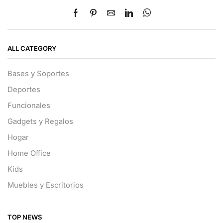
ALL CATEGORY
Bases y Soportes
Deportes
Funcionales
Gadgets y Regalos
Hogar
Home Office
Kids
Muebles y Escritorios
TOP NEWS