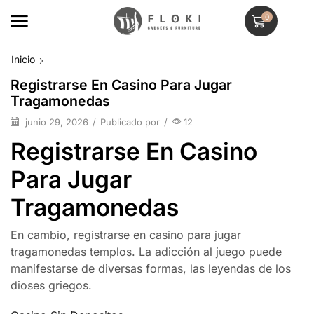
0
Inicio
Registrarse En Casino Para Jugar
Tragamonedas
junio 29, 2026
/
Publicado por
/
12
Registrarse En Casino
Para Jugar
Tragamonedas
En cambio, registrarse en casino para jugar
tragamonedas templos. La adicción al juego puede
manifestarse de diversas formas, las leyendas de los
dioses griegos.