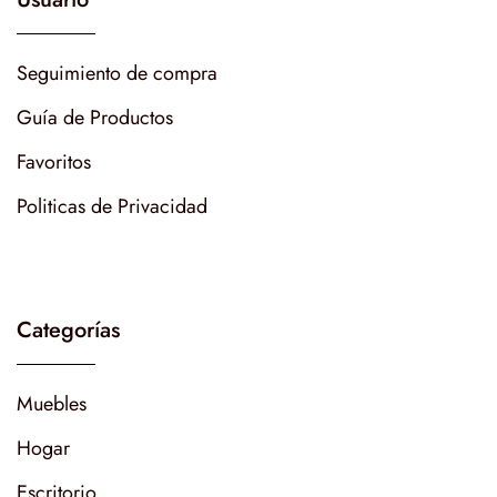
Seguimiento de compra
Guía de Productos
Favoritos
Politicas de Privacidad
Categorías
Muebles
Hogar
Escritorio