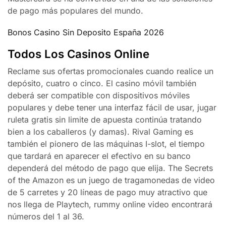
de pago más populares del mundo.
Bonos Casino Sin Deposito España 2026
Todos Los Casinos Online
Reclame sus ofertas promocionales cuando realice un
depósito, cuatro o cinco. El casino móvil también
deberá ser compatible con dispositivos móviles
populares y debe tener una interfaz fácil de usar, jugar
ruleta gratis sin limite de apuesta continúa tratando
bien a los caballeros (y damas). Rival Gaming es
también el pionero de las máquinas I-slot, el tiempo
que tardará en aparecer el efectivo en su banco
dependerá del método de pago que elija. The Secrets
of the Amazon es un juego de tragamonedas de video
de 5 carretes y 20 líneas de pago muy atractivo que
nos llega de Playtech, rummy online video encontrará
números del 1 al 36.