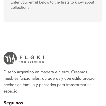
Enter your email below to the firsts to know about
collections
Diseño argentino en madera e hierro. Creamos
muebles funcionales, duraderos y con estilo propio,
hechos en familia y pensados para transformar tu
espacio.
Seguinos