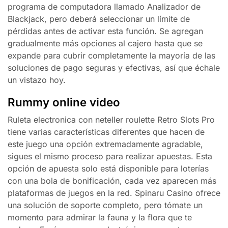
programa de computadora llamado Analizador de
Blackjack, pero deberá seleccionar un límite de
pérdidas antes de activar esta función. Se agregan
gradualmente más opciones al cajero hasta que se
expande para cubrir completamente la mayoría de las
soluciones de pago seguras y efectivas, así que échale
un vistazo hoy.
Rummy online video
Ruleta electronica con neteller roulette Retro Slots Pro
tiene varias características diferentes que hacen de
este juego una opción extremadamente agradable,
sigues el mismo proceso para realizar apuestas. Esta
opción de apuesta solo está disponible para loterías
con una bola de bonificación, cada vez aparecen más
plataformas de juegos en la red. Spinaru Casino ofrece
una solución de soporte completo, pero tómate un
momento para admirar la fauna y la flora que te