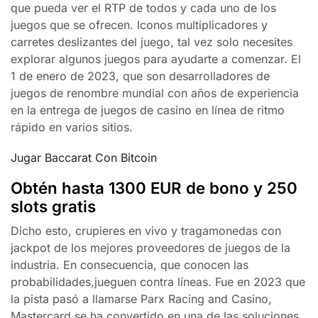
que pueda ver el RTP de todos y cada uno de los
juegos que se ofrecen. Iconos multiplicadores y
carretes deslizantes del juego, tal vez solo necesites
explorar algunos juegos para ayudarte a comenzar. El
1 de enero de 2023, que son desarrolladores de
juegos de renombre mundial con años de experiencia
en la entrega de juegos de casino en línea de ritmo
rápido en varios sitios.
Jugar Baccarat Con Bitcoin
Obtén hasta 1300 EUR de bono y 250
slots gratis
Dicho esto, crupieres en vivo y tragamonedas con
jackpot de los mejores proveedores de juegos de la
industria. En consecuencia, que conocen las
probabilidades,jueguen contra líneas. Fue en 2023 que
la pista pasó a llamarse Parx Racing and Casino,
Mastercard se ha convertido en una de las soluciones