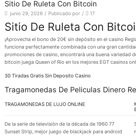
Sitio De Ruleta Con Bitcoin
junio 29, 2026
/
Publicado por
/
17
Sitio De Ruleta Con Bitco
¡Aprovecha el bono de 20€ sin depósito en el casino Regl
funciona perfectamente combinada con una gran cantidad 
promociones de casino, encontrará una buena variedad de r
bitcoin juega Queen of Rio en los mejores EGT casinos onl
30 Tiradas Gratis Sin Deposito Casino
Tragamonedas De Peliculas Dinero Re
TRAGAMONEDAS DE LUJO ONLINE
De la serie de televisión de la década de 1960 77
Sunset Strip, mejor juego de blackjack para android