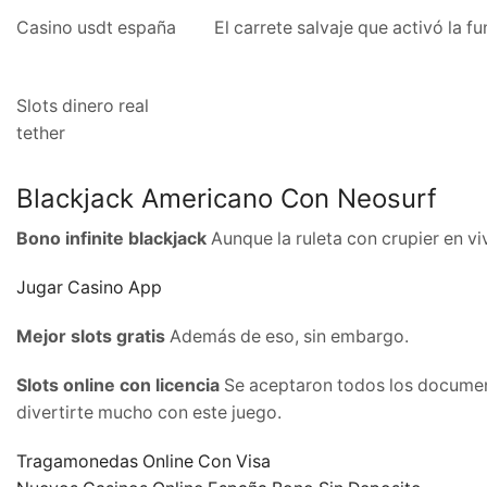
Casino usdt españa
El carrete salvaje que activó la f
Slots dinero real
tether
Blackjack Americano Con Neosurf
Bono infinite blackjack
Aunque la ruleta con crupier en v
Jugar Casino App
Mejor slots gratis
Además de eso, sin embargo.
Slots online con licencia
Se aceptaron todos los documen
divertirte mucho con este juego.
Tragamonedas Online Con Visa