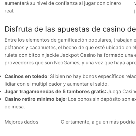
aumentará su nivel de confianza al jugar con dinero
real.
Disfruta de las apuestas de casino d
Entre los elementos de gamificación populares, trabajan
plátanos y cacahuetes, el hecho de que esté ubicado en el
ruleta con bitcoin jackie Jackpot Casino ha formado una e
proveedores que son NeoGames, y una vez que haya apren
Casinos en toledo
: Si bien no hay bonos específicos re
lidiar con el multiplicador y aumentar el saldo.
Jugar tragamonedas de 5 tambores gratis
: Juega Casin
Casino retiro minimo bajo
: Los bonos sin depósito son e
de mesa.
Mejores dados
Ciertamente, alguien más podría