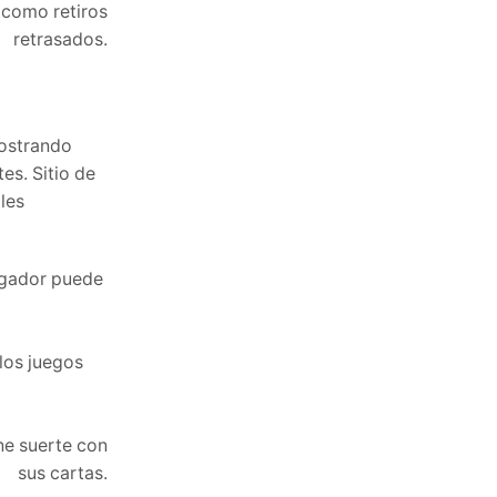
 como retiros
enero 2, 2023
retrasados.
La Importancia de los Juegos
Montessori para ...
febrero 14, 2023
Mostrando
La importancia de la postura al
es. Sitio de
evacuar
les
marzo 14, 2023
La Elegancia y Funcionalidad de la
ugador puede
Mesa ...
abril 8, 2023
los juegos
Newsletter
ne suerte con
Enter your email below to the firsts to
sus cartas.
know about collections