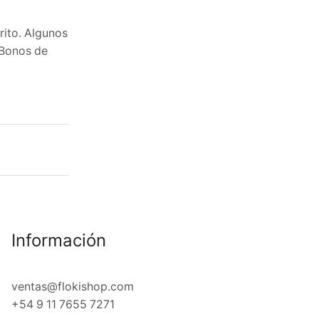
rito. Algunos
 Bonos de
Información
ventas@flokishop.com
+54 9 11 7655 7271