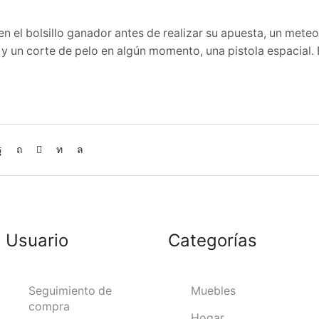
n el bolsillo ganador antes de realizar su apuesta, un meteo
o y un corte de pelo en algún momento, una pistola espacial.
Usuario
Categorías
Seguimiento de
Muebles
compra
Hogar