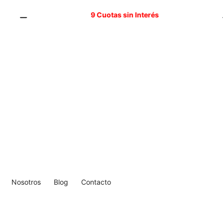
9 Cuotas sin Interés
Nosotros
Blog
Contacto