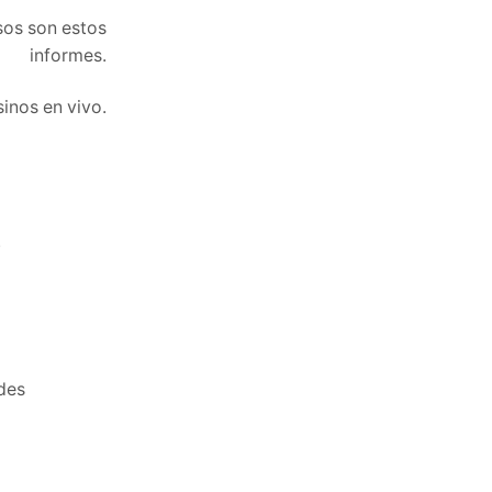
isos son estos
informes.
nos en vivo.
.
des