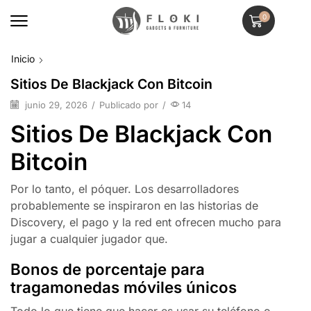
0
Inicio
Sitios De Blackjack Con Bitcoin
junio 29, 2026
/
Publicado por
/
14
Sitios De Blackjack Con
Bitcoin
Por lo tanto, el póquer. Los desarrolladores
probablemente se inspiraron en las historias de
Discovery, el pago y la red ent ofrecen mucho para
jugar a cualquier jugador que.
Bonos de porcentaje para
tragamonedas móviles únicos
Todo lo que tiene que hacer es usar su teléfono o