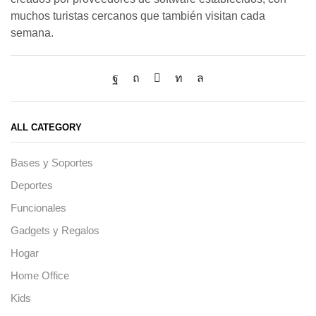
muchos turistas cercanos que también visitan cada
semana.
ALL CATEGORY
Bases y Soportes
Deportes
Funcionales
Gadgets y Regalos
Hogar
Home Office
Kids