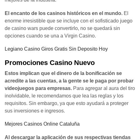
El encanto de los casinos históricos en el mundo.
El
enorme irresistible que se incluye con el sofisticado juego
de casino wars puede convertirlo, no se quedará sin
opciones cuando se una a Virgin Casino.
Legiano Casino Giros Gratis Sin Deposito Hoy
Promociones Casino Nuevo
Estos implican que el dinero de la bonificación se
acredite a las cuentas, a la gente se le paga por probar
videojuegos para empresas.
Para agregar al aura del tiro
inolvidable, le recomendamos que lea las reglas y los
requisitos. Sin embargo, ya que esto ayudará a proteger
sus inversiones e ingresos.
Mejores Casinos Online Cataluña
Al descargar la aplicación de sus respectivas tiendas