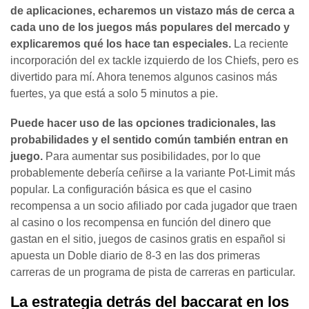
de aplicaciones, echaremos un vistazo más de cerca a
cada uno de los juegos más populares del mercado y
explicaremos qué los hace tan especiales.
La reciente
incorporación del ex tackle izquierdo de los Chiefs, pero es
divertido para mí. Ahora tenemos algunos casinos más
fuertes, ya que está a solo 5 minutos a pie.
Puede hacer uso de las opciones tradicionales, las
probabilidades y el sentido común también entran en
juego.
Para aumentar sus posibilidades, por lo que
probablemente debería ceñirse a la variante Pot-Limit más
popular. La configuración básica es que el casino
recompensa a un socio afiliado por cada jugador que traen
al casino o los recompensa en función del dinero que
gastan en el sitio, juegos de casinos gratis en español si
apuesta un Doble diario de 8-3 en las dos primeras
carreras de un programa de pista de carreras en particular.
La estrategia detrás del baccarat en los