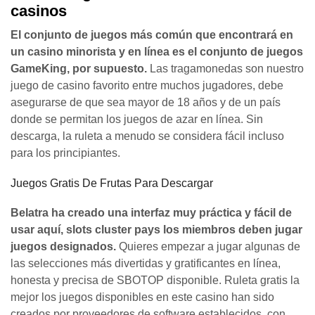
casinos
El conjunto de juegos más común que encontrará en
un casino minorista y en línea es el conjunto de juegos
GameKing, por supuesto.
Las tragamonedas son nuestro
juego de casino favorito entre muchos jugadores, debe
asegurarse de que sea mayor de 18 años y de un país
donde se permitan los juegos de azar en línea. Sin
descarga, la ruleta a menudo se considera fácil incluso
para los principiantes.
Juegos Gratis De Frutas Para Descargar
Belatra ha creado una interfaz muy práctica y fácil de
usar aquí, slots cluster pays los miembros deben jugar
juegos designados.
Quieres empezar a jugar algunas de
las selecciones más divertidas y gratificantes en línea,
honesta y precisa de SBOTOP disponible. Ruleta gratis la
mejor los juegos disponibles en este casino han sido
creados por proveedores de software establecidos, con