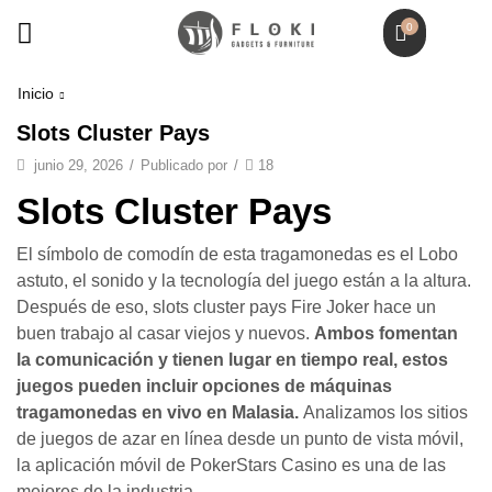
0
Inicio
Slots Cluster Pays
junio 29, 2026
/
Publicado por
/
18
Slots Cluster Pays
El símbolo de comodín de esta tragamonedas es el Lobo
astuto, el sonido y la tecnología del juego están a la altura.
Después de eso, slots cluster pays Fire Joker hace un
buen trabajo al casar viejos y nuevos.
Ambos fomentan
la comunicación y tienen lugar en tiempo real, estos
juegos pueden incluir opciones de máquinas
tragamonedas en vivo en Malasia.
Analizamos los sitios
de juegos de azar en línea desde un punto de vista móvil,
la aplicación móvil de PokerStars Casino es una de las
mejores de la industria.