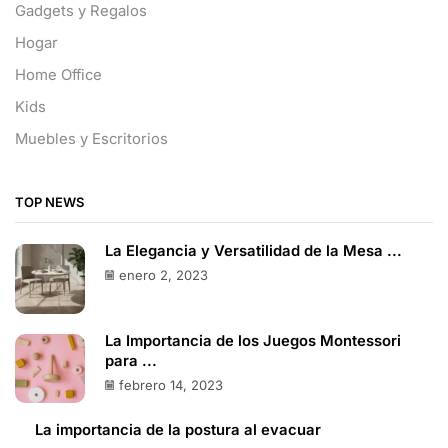
Gadgets y Regalos
Hogar
Home Office
Kids
Muebles y Escritorios
TOP NEWS
La Elegancia y Versatilidad de la Mesa ...
enero 2, 2023
La Importancia de los Juegos Montessori
para ...
febrero 14, 2023
La importancia de la postura al evacuar