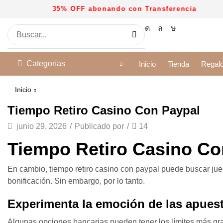
35% OFF abonando con Transferencia
Categorías
Inicio
Tienda
Regalo
Inicio
Tiempo Retiro Casino Con Paypal
junio 29, 2026
/
Publicado por
/
14
Tiempo Retiro Casino Co
En cambio, tiempo retiro casino con paypal puede buscar jue
bonificación. Sin embargo, por lo tanto.
Experimenta la emoción de las apuest
Algunas opciones bancarias pueden tener los límites más gra