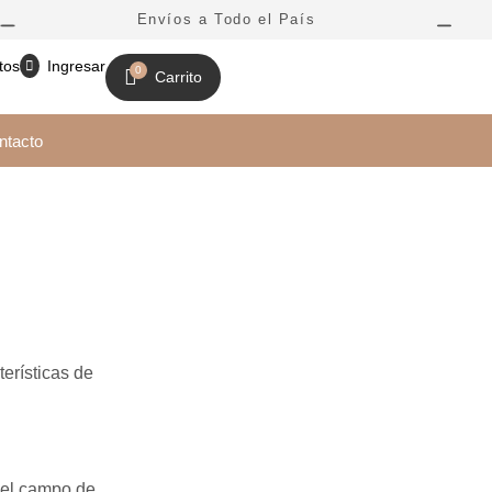
Envíos a Todo el País
tos
Ingresar
0
Carrito
ntacto
ALL CATEGORY
Bases y Soportes
Deportes
Funcionales
erísticas de
Gadgets y Regalos
Hogar
Home Office
 el campo de