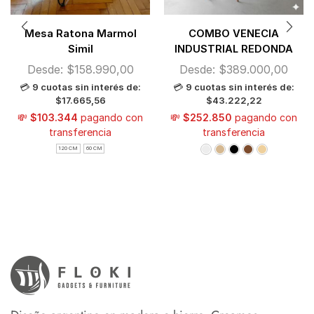
Mesa Ratona Marmol
COMBO VENECIA
Simil
INDUSTRIAL REDONDA
Desde:
$
158.990,00
Desde:
$
389.000,00
💳
9 cuotas sin interés de:
💳
9 cuotas sin interés de:
$17.665,56
$43.222,22
💸
$103.344
pagando con
💸
$252.850
pagando con
transferencia
transferencia
120 CM
60 CM