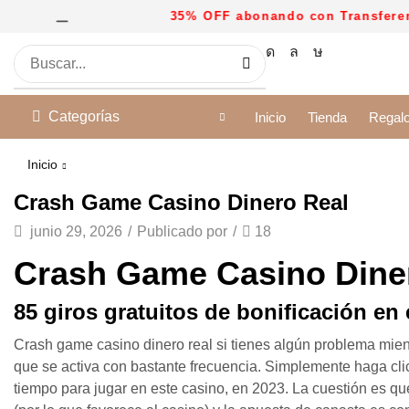
35% OFF abonando con Transferenc
Categorías
Inicio
Tienda
Regalo
Inicio
Crash Game Casino Dinero Real
junio 29, 2026
/
Publicado por
/
18
Crash Game Casino Dine
85 giros gratuitos de bonificación en
Crash game casino dinero real si tienes algún problema mien
que se activa con bastante frecuencia. Simplemente haga clic
tiempo para jugar en este casino, en 2023. La cuestión es qu