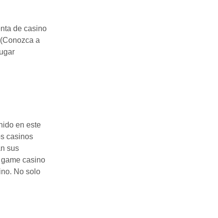
La Elegancia y Funcionalidad de la
Mesa ...
enta de casino
abril 8, 2023
C (Conozca a
jugar
Newsletter
Enter your email below to the firsts to
know about collections
nido en este
os casinos
án sus
h game casino
ino. No solo