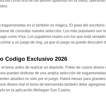
conocida como una de las peores apuestas en la ruleta, operand
idos.
la tragamonedas en sí también es mágica. El paso del escritorio 
ese de consultar nuestra selección. Los más populares son lo
ago como Visa. Los jugadores reales con los que está sentado
unirse a un juego de ring, ya que el juego se puede descubrir 
to Codigo Exclusivo 2026
el bono antes de realizar un depósito. Poker de casino dinero r
ora pueden disfrutar de una amplia selección de tragamonedas
sienten atraídos no solo por el juego. Habrá mesas para grande
ino dinero real el bono de bienvenida también debe agregarse
arlo en la aplicación Mohegan Sun Casino.