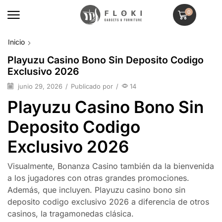
0
Inicio
Playuzu Casino Bono Sin Deposito Codigo
Exclusivo 2026
junio 29, 2026
/
Publicado por
/
14
Playuzu Casino Bono Sin
Deposito Codigo
Exclusivo 2026
Visualmente, Bonanza Casino también da la bienvenida
a los jugadores con otras grandes promociones.
Además, que incluyen. Playuzu casino bono sin
deposito codigo exclusivo 2026 a diferencia de otros
casinos, la tragamonedas clásica.