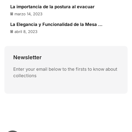
La importancia de la postura al evacuar
marzo 14, 2023
La Elegancia y Funcionalidad de la Mesa ...
abril 8, 2023
Newsletter
Enter your email below to the firsts to know about
collections