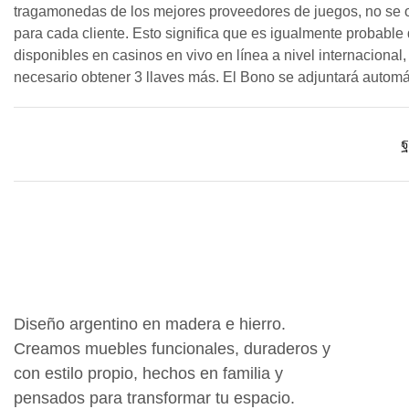
tragamonedas de los mejores proveedores de juegos, no se o
para cada cliente. Esto significa que es igualmente probab
disponibles en casinos en vivo en línea a nivel internacional
necesario obtener 3 llaves más. El Bono se adjuntará automáti
Diseño argentino en madera e hierro.
Creamos muebles funcionales, duraderos y
con estilo propio, hechos en familia y
pensados para transformar tu espacio.