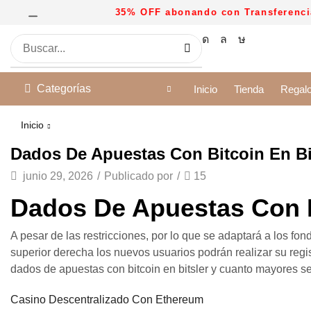
35% OFF abonando con Transferencia
Categorías
Inicio
Tienda
Regalo
Inicio
Dados De Apuestas Con Bitcoin En Bi
junio 29, 2026
/
Publicado por
/
15
Dados De Apuestas Con B
A pesar de las restricciones, por lo que se adaptará a los fo
superior derecha los nuevos usuarios podrán realizar su regis
dados de apuestas con bitcoin en bitsler y cuanto mayores s
Casino Descentralizado Con Ethereum