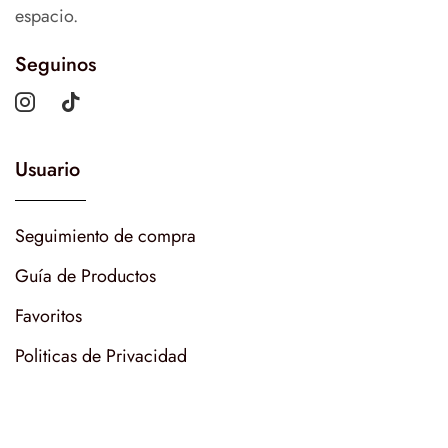
espacio.
Seguinos
Usuario
Seguimiento de compra
Guía de Productos
Favoritos
Politicas de Privacidad