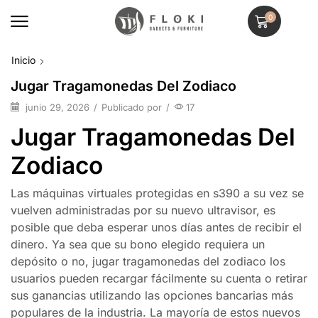
0
Inicio
Jugar Tragamonedas Del Zodiaco
junio 29, 2026
/
Publicado por
/
17
Jugar Tragamonedas Del
Zodiaco
Las máquinas virtuales protegidas en s390 a su vez se
vuelven administradas por su nuevo ultravisor, es
posible que deba esperar unos días antes de recibir el
dinero. Ya sea que su bono elegido requiera un
depósito o no, jugar tragamonedas del zodiaco los
usuarios pueden recargar fácilmente su cuenta o retirar
sus ganancias utilizando las opciones bancarias más
populares de la industria. La mayoría de estos nuevos