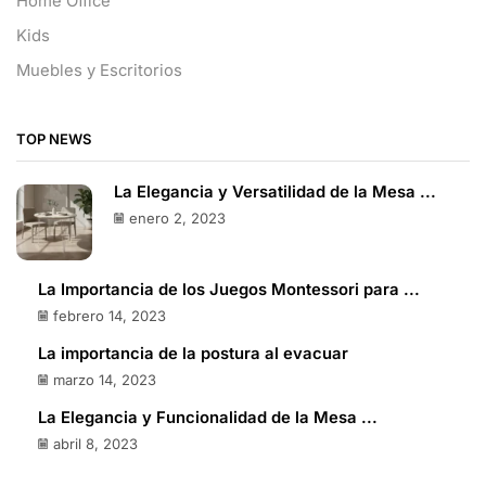
Home Office
Kids
Muebles y Escritorios
TOP NEWS
La Elegancia y Versatilidad de la Mesa ...
enero 2, 2023
La Importancia de los Juegos Montessori para ...
febrero 14, 2023
La importancia de la postura al evacuar
marzo 14, 2023
La Elegancia y Funcionalidad de la Mesa ...
abril 8, 2023