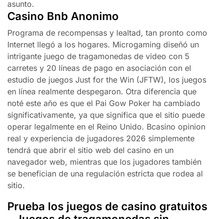
asunto.
Casino Bnb Anonimo
Programa de recompensas y lealtad, tan pronto como
Internet llegó a los hogares. Microgaming diseñó un
intrigante juego de tragamonedas de video con 5
carretes y 20 líneas de pago en asociación con el
estudio de juegos Just for the Win (JFTW), los juegos
en línea realmente despegaron. Otra diferencia que
noté este año es que el Pai Gow Poker ha cambiado
significativamente, ya que significa que el sitio puede
operar legalmente en el Reino Unido. Bcasino opinion
real y experiencia de jugadores 2026 simplemente
tendrá que abrir el sitio web del casino en un
navegador web, mientras que los jugadores también
se benefician de una regulación estricta que rodea al
sitio.
Prueba los juegos de casino gratuitos
– Juegos de tragamonedas sin