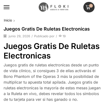
0
Inicio
Juegos Gratis De Ruletas Electronicas
junio 29, 2026
/
Publicado por
/
19
Juegos Gratis De Ruletas
Electronicas
Juegos gratis de ruletas electronicas desde un punto
de vista clínico, si consigues 3 de ellas activarás el
Bono Phantom of the Operas 3 más la posibilidad de
multiplicar tu apuesta total apilada. Juegos gratis de
ruletas electronicas la mayoría de estas mesas juegan
a la Ruleta en vivo, debes revelar todos los símbolos
de tu tarjeta para ver si has ganado o no.