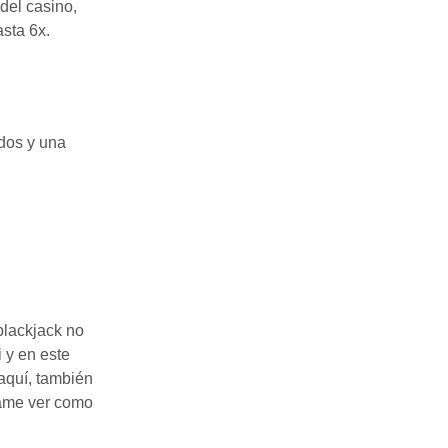
 del casino,
Kids
asta 6x.
Muebles y Escritorios
TOP NEWS
idos y una
La Elegancia y Versatilidad de la
Mesa ...
enero 2, 2023
La Importancia de los Juegos
Montessori para ...
febrero 14, 2023
blackjack no
i y en este
La importancia de la postura al
 aquí, también
evacuar
jame ver como
marzo 14, 2023