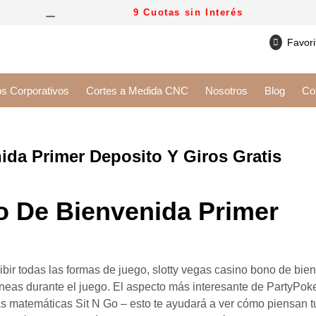
9 Cuotas sin Interés
Favori
s Corporativos
Cortes a Medida CNC
Nosotros
Blog
Co
ida Primer Deposito Y Giros Gratis
o De Bienvenida Primer
ibir todas las formas de juego, slotty vegas casino bono de bie
líneas durante el juego. El aspecto más interesante de PartyPok
as matemáticas Sit N Go – esto te ayudará a ver cómo piensan 